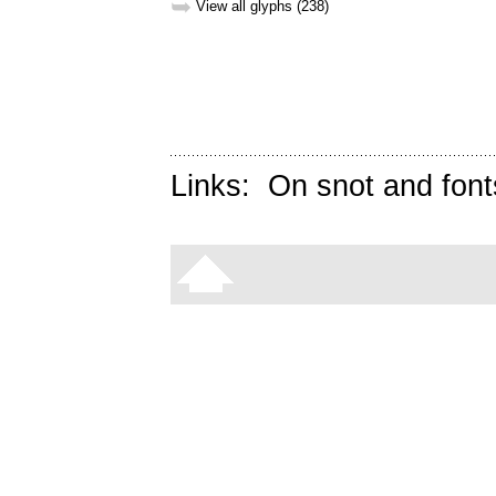
➥
View all glyphs (238)
Links:
On snot and font