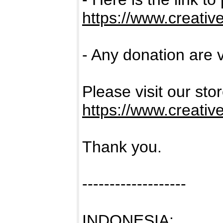
https://www.creativ
- Any donation are 
Please visit our sto
https://www.creativ
Thank you.
-------------------
INDONESIA: