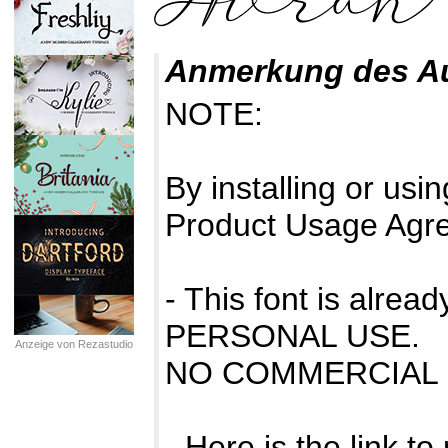
Anmerkung des A
NOTE:
By installing or usin
Product Usage Agr
- This font is alr
PERSONAL USE.
Anzeige von Rezastudio
NO COMMERCIAL 
- Here is the link t