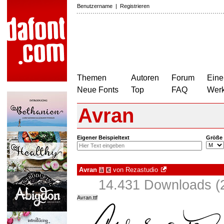
Benutzername
|
Registrieren
Themen
Autoren
Forum
Eine
Neue Fonts
Top
FAQ
Wer
Avran
Eigener Beispieltext
Größe
Avran
von
Rezastudio
à
€
14.431 Downloads (2
Avran.ttf