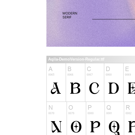
Aqila-DemoVersion-Regular.ttf