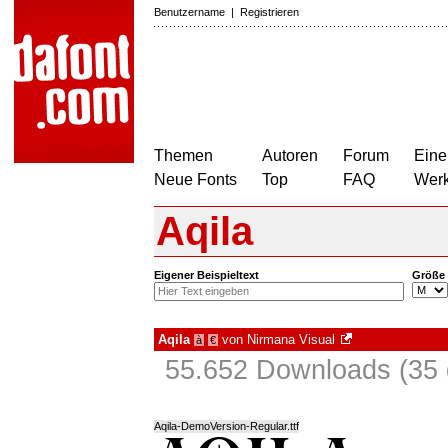
Benutzername
|
Registrieren
Themen
Autoren
Forum
Eine
Neue Fonts
Top
FAQ
Wer
Aqila
Eigener Beispieltext
Größe
Aqila
von
Nirmana Visual
à
€
55.652 Downloads (35 
Aqila-DemoVersion-Regular.ttf