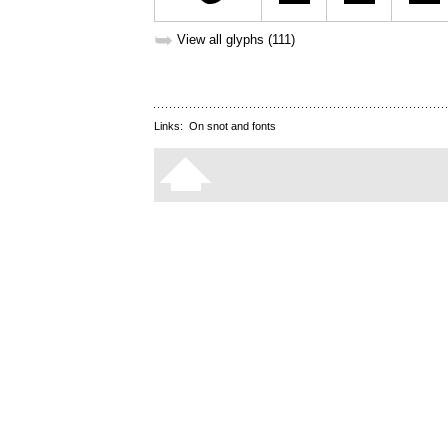
➥
View all glyphs (111)
Links:
On snot and fonts