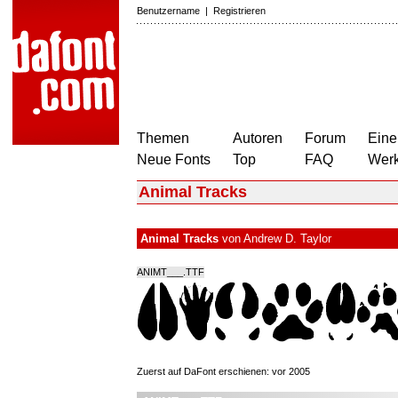
Benutzername
|
Registrieren
Themen
Autoren
Forum
Eine
Neue Fonts
Top
FAQ
Wer
Animal Tracks
Animal Tracks
von
Andrew D. Taylor
ANIMT___.TTF
Zuerst auf DaFont erschienen: vor 2005