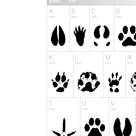
ANIMT___.TTF