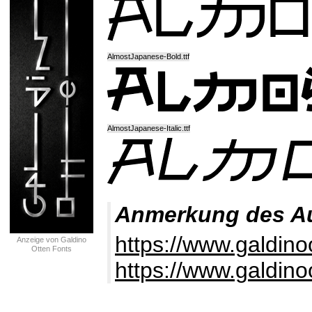
AlmostJapanese-Bold.ttf
AlmostJapanese-Italic.ttf
Anmerkung des A
https://www.galdino
Anzeige von Galdino
Otten Fonts
https://www.galdino