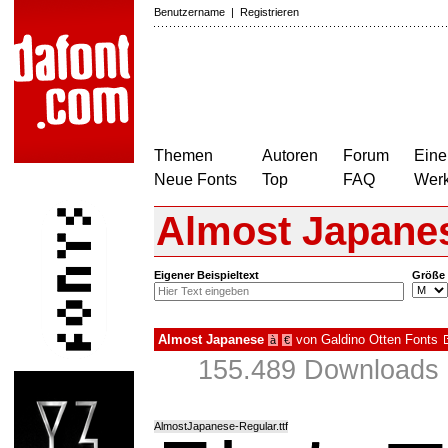
Benutzername
|
Registrieren
Themen
Autoren
Forum
Eine
Neue Fonts
Top
FAQ
Wer
Almost Japane
Eigener Beispieltext
Größe
Almost Japanese
von
Galdino Otten Fonts
à
€
155.489 Downloads 
AlmostJapanese-Regular.ttf