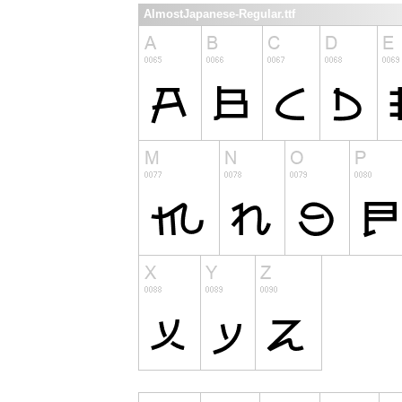
AlmostJapanese-Regular.ttf