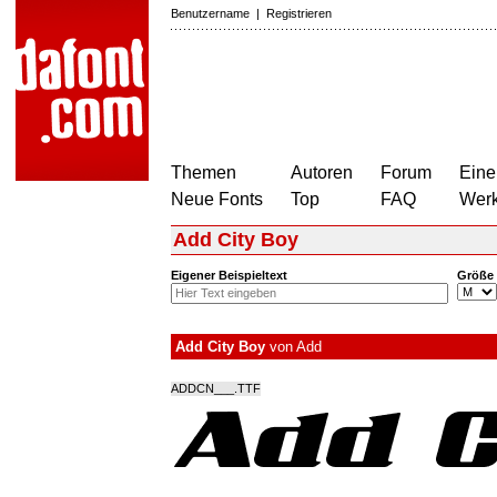
Benutzername
|
Registrieren
Themen
Autoren
Forum
Eine
Neue Fonts
Top
FAQ
Wer
Add City Boy
Eigener Beispieltext
Größe
Add City Boy
von
Add
ADDCN___.TTF