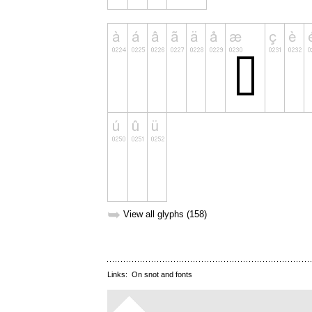
➥
View all glyphs (158)
Links:
On snot and fonts