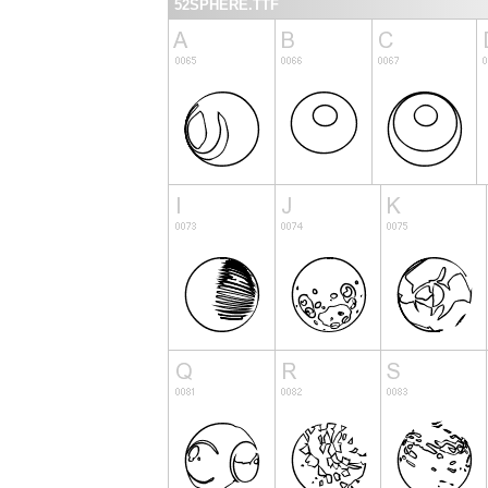
52SPHERE.TTF