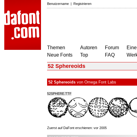
Benutzername
|
Registrieren
Themen
Autoren
Forum
Eine
Neue Fonts
Top
FAQ
Wer
52 Sphereoids
52 Sphereoids
von
Omega Font Labs
52SPHERE.TTF
Zuerst auf DaFont erschienen: vor 2005