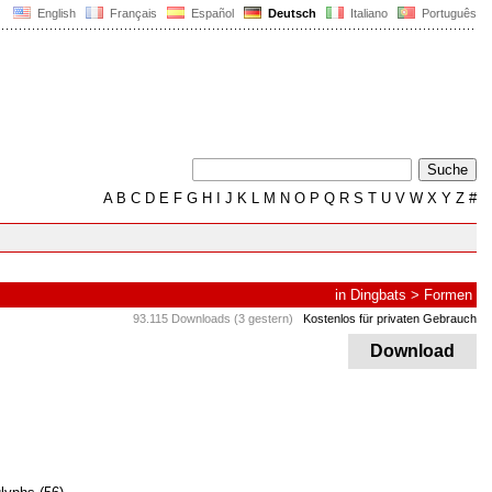
English
Français
Español
Deutsch
Italiano
Português
A
B
C
D
E
F
G
H
I
J
K
L
M
N
O
P
Q
R
S
T
U
V
W
X
Y
Z
#
in
Dingbats
>
Formen
93.115 Downloads (3 gestern)
Kostenlos für privaten Gebrauch
Download