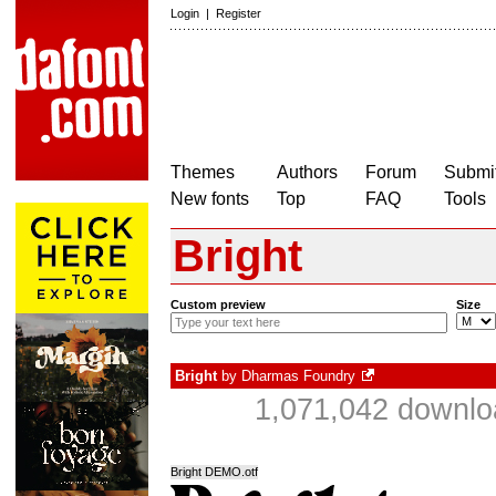
Login
|
Register
Themes
Authors
Forum
Submit
New fonts
Top
FAQ
Tools
Bright
Custom preview
Size
Bright
by
Dharmas Foundry
1,071,042 downlo
Bright DEMO.otf